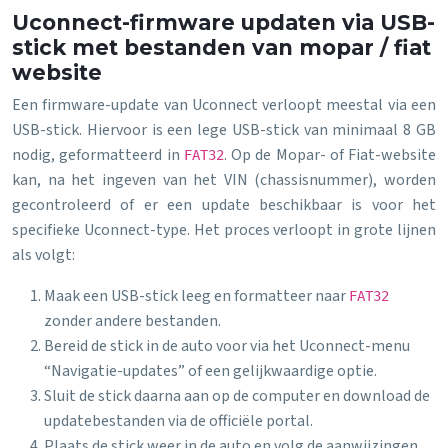
Uconnect-firmware updaten via USB-
stick met bestanden van mopar / fiat
website
Een firmware-update van Uconnect verloopt meestal via een
USB-stick. Hiervoor is een lege USB-stick van minimaal 8 GB
nodig, geformatteerd in
. Op de Mopar- of Fiat-website
FAT32
kan, na het ingeven van het VIN (chassisnummer), worden
gecontroleerd of er een update beschikbaar is voor het
specifieke Uconnect-type. Het proces verloopt in grote lijnen
als volgt:
Maak een USB-stick leeg en formatteer naar
FAT32
zonder andere bestanden.
Bereid de stick in de auto voor via het Uconnect-menu
“Navigatie-updates” of een gelijkwaardige optie.
Sluit de stick daarna aan op de computer en download de
updatebestanden via de officiële portal.
Plaats de stick weer in de auto en volg de aanwijzingen