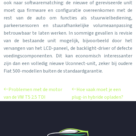
ook naar softwarematching: de nieuwe of gereviseerde unit
moet qua firmware en configuratie overeenkomen met de
rest van de auto om functies als stuurwielbediening,
parkeersensoren en stuurafhankelijke volumeaanpassing
betrouwbaar te laten werken. In sommige gevallen is revisie
van de bestaande unit mogelijk, bijvoorbeeld door het
vervangen van het LCD-paneel, de backlight-driver of defecte
voedingscomponenten. Dit kan economisch interessanter
zijn dan een volledig nieuwe Uconnect-unit, zeker bij oudere
Fiat 500-modellen buiten de standaardgarantie.
Problemen met de motor
Hoe vaak moet je een
van de VW T5 2.5 TDI
plug-in hybride opladen?