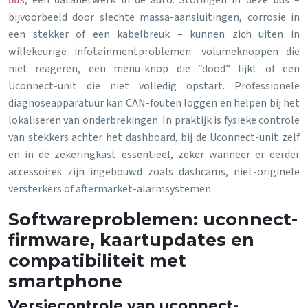
, een datanetwerk in de auto. Storingen in deze bus –
bus
bijvoorbeeld door slechte massa-aansluitingen, corrosie in
een stekker of een kabelbreuk – kunnen zich uiten in
willekeurige infotainmentproblemen: volumeknoppen die
niet reageren, een menu-knop die “dood” lijkt of een
Uconnect-unit die niet volledig opstart. Professionele
diagnoseapparatuur kan CAN-fouten loggen en helpen bij het
lokaliseren van onderbrekingen. In praktijk is fysieke controle
van stekkers achter het dashboard, bij de Uconnect-unit zelf
en in de zekeringkast essentieel, zeker wanneer er eerder
accessoires zijn ingebouwd zoals dashcams, niet-originele
versterkers of aftermarket-alarmsystemen.
Softwareproblemen: uconnect-
firmware, kaartupdates en
compatibiliteit met
smartphone
Versiecontrole van uconnect-