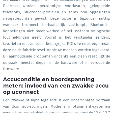
Daarmee worden persoonlijke voorkeuren, gekoppelde
telefoons, Bluetooth-profielen en soms ook opgeslagen
navigatiepunten gewist. Deze optie is bijzonder nuttig
wanneer Uconnect herhaaldelijk vastloopt, Bluetooth-
koppelingen niet meer werken of het systeem onlogische
foutmeldingen geeft. Vooraf is het verstandig zenders,
favorieten en eventueel belangrijke POI’s te noteren, omdat
deze na de fabrieksreset opnieuw moeten worden ingevoerd.
Bij aanhoudende problemen ondanks een clean reset ligt de
oorzaak meestal dieper in de hardware of in verouderde
firmware.
Accuconditie en boordspanning
meten: invloed van een zwakke accu
op uconnect
Een zwakke of bijna lege accu is een onderschatte oorzaak
van Uconnect-storingen. Moderne infotainment-systemen
verwachten een stabiele boordspanning van rond de 12,4–12,7